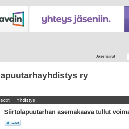
Jäsensivut
olapuutarhayhdistys ry
iedot
Yhdistys
Siirtolapuutarhan asemakaava tullut voim