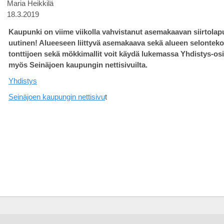
Maria Heikkilä
18.3.2019
Kaupunki on viime viikolla vahvistanut asemakaavan siirtolap
uutinen! Alueeseen liittyvä asemakaava sekä alueen selonteko,
tonttijoen sekä mökkimallit voit käydä lukemassa Yhdistys-osi
myös Seinäjoen kaupungin nettisivuilta.
Yhdistys
Seinäjoen kaupungin nettisivu
t